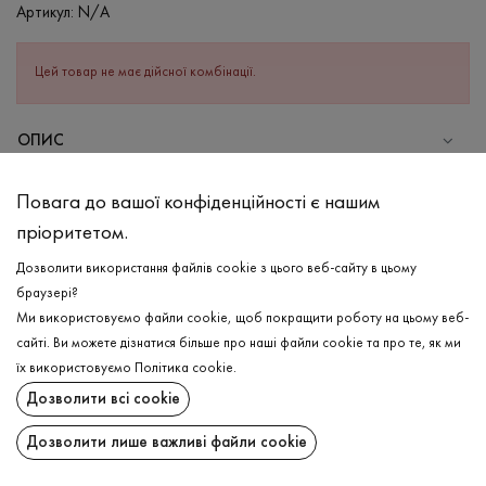
Артикул:
N/A
Цей товар не має дійсної комбінації.
ОПИС
СКЛАД
Повага до вашої конфіденційності є нашим
Бавовна - 95%, Еластан - 5%
пріоритетом.
ДОГЛЯД
Дозволити використання файлів cookie з цього веб-сайту в цьому
Прання в холодній воді (до 30 ° C)
браузері?
Ми використовуємо файли cookie, щоб покращити роботу на цьому веб-
Відбілювання заборонено
сайті. Ви можете дізнатися більше про наші файли cookie та про те, як ми
Прасувати при середній температурі
ДОСТАВКА
їх використовуємо
Політика cookie
.
Щадний віджим і сушка
Дозволити всі cookie
ПОВЕРНЕННЯ
Щадна хімчистка
Дозволити лише важливі файли cookie
Поширити: