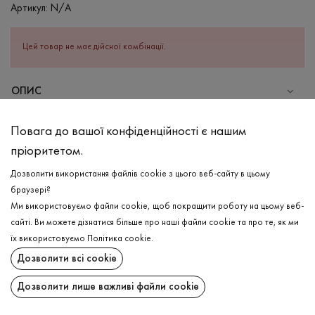
Артикул:
N/A
Цей товар не має дійсної комбінації.
ОПИС
СКЛАД
Повага до вашої конфіденційності є нашим
Бавовна - 95%, Еластан - 5%
пріоритетом.
ДОГЛЯД
Дозволити використання файлів cookie з цього веб-сайту в цьому
Прання в холодній воді (до 30 ° C)
браузері?
Ми використовуємо файли cookie, щоб покращити роботу на цьому веб-
Відбілювання заборонено
сайті. Ви можете дізнатися більше про наші файли cookie та про те, як ми
Прасувати при середній температурі
ДОСТАВКА
їх використовуємо
Політика cookie
.
Щадний віджим і сушка
Дозволити всі cookie
ПОВЕРНЕННЯ
Щадна хімчистка
Дозволити лише важливі файли cookie
Поширити: