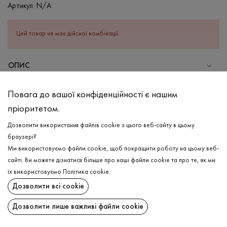
Артикул:
N/A
Цей товар не має дійсної комбінації.
ОПИС
СКЛАД
Повага до вашої конфіденційності є нашим
Віскоза - 95%, Еластан - 5%
пріоритетом.
ДОГЛЯД
Дозволити використання файлів cookie з цього веб-сайту в цьому
Прання в холодній воді (до 30 ° C)
браузері?
Ми використовуємо файли cookie, щоб покращити роботу на цьому веб-
Відбілювання заборонено
сайті. Ви можете дізнатися більше про наші файли cookie та про те, як ми
Прасувати при середній температурі
ДОСТАВКА
їх використовуємо
Політика cookie
.
Щадний віджим і сушка
Дозволити всі cookie
ПОВЕРНЕННЯ
Щадна хімчистка
Дозволити лише важливі файли cookie
Поширити: