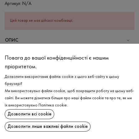
Артикул:
N/A
Цей товар не має дійсної комбінації.
ОПИС
СКЛАД
Повага до вашої конфіденційності є нашим
Бавовна - 95%, Еластан - 5%
пріоритетом.
ДОГЛЯД
Дозволити використання файлів cookie з цього веб-сайту в цьому
Прання в холодній воді (до 30 ° C)
браузері?
Ми використовуємо файли cookie, щоб покращити роботу на цьому веб-
Відбілювання заборонено
сайті. Ви можете дізнатися більше про наші файли cookie та про те, як ми
Прасувати при середній температурі
ДОСТАВКА
їх використовуємо
Політика cookie
.
Щадний віджим і сушка
Дозволити всі cookie
ПОВЕРНЕННЯ
Щадна хімчистка
Дозволити лише важливі файли cookie
Поширити: