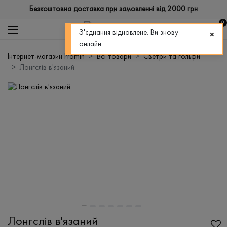
Безкоштовна доставка при замовленні від 2000 грн
0
З'єднання відновлене. Ви знову
онлайн.
Інтернет-магазин Promin
Всі товари
Светри та гольфи
Лонгслів в'язаний
Лонгслів в'язаний