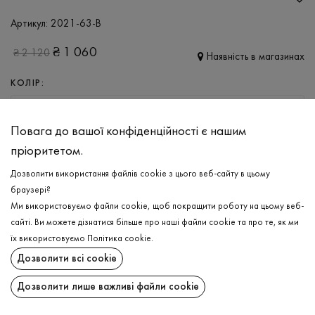
Артикул:
2021-63-B
₴
1 060
₴
2 120
Наявність в магазинах
КОЛІР:
ЧОРНИЙ
Повага до вашої конфіденційності є нашим
РОЗМІР
пріоритетом.
XS/S
M/L
Дозволити використання файлів cookie з цього веб-сайту в цьому
браузері?
Ми використовуємо файли cookie, щоб покращити роботу на цьому веб-
ДОДАТИ ДО КОШИКА
сайті. Ви можете дізнатися більше про наші файли cookie та про те, як ми
їх використовуємо
Політика cookie
.
ОБЕРІТЬ РОЗМІР
Дозволити всі cookie
Лонгслів в'язаний
₴
1 060
Дозволити лише важливі файли cookie
ДОДАТИ ДО КОШИКА
ОПИС