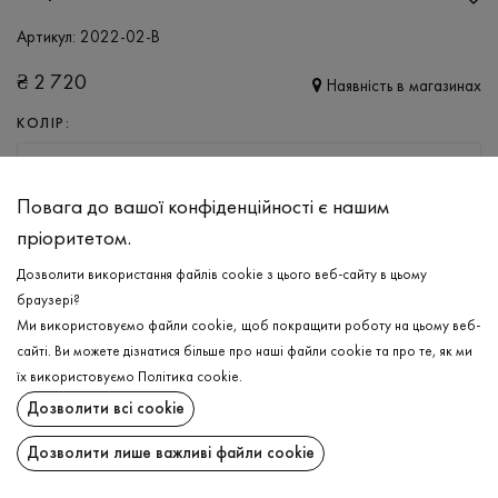
Артикул:
2022-02-B
₴
2 720
Наявність в магазинах
КОЛІР:
ЧОРНИЙ
Повага до вашої конфіденційності є нашим
РОЗМІР
пріоритетом.
XS/S
M/L
Дозволити використання файлів cookie з цього веб-сайту в цьому
браузері?
Ми використовуємо файли cookie, щоб покращити роботу на цьому веб-
ДОДАТИ ДО КОШИКА
сайті. Ви можете дізнатися більше про наші файли cookie та про те, як ми
їх використовуємо
Політика cookie
.
ОБЕРІТЬ РОЗМІР
Дозволити всі cookie
Кардіган
₴
2 720
Дозволити лише важливі файли cookie
ОПИС
ДОДАТИ ДО КОШИКА