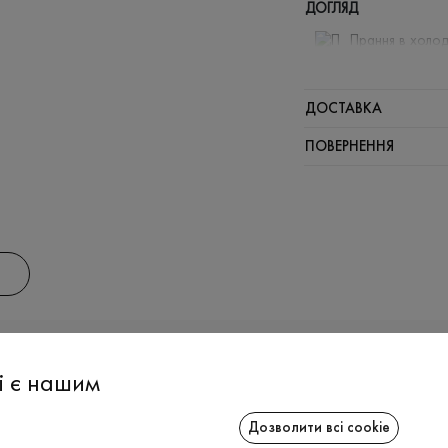
ДОГЛЯД
Прання в холод
Відбілюв
Прасувати
ДОСТАВКА
Щадний ві
ПОВЕРНЕННЯ
Щадна хі
АС
ІНФОРМАЦІЯ
СПІВРОБІТ
і є нашим
Дозволити всі cookie