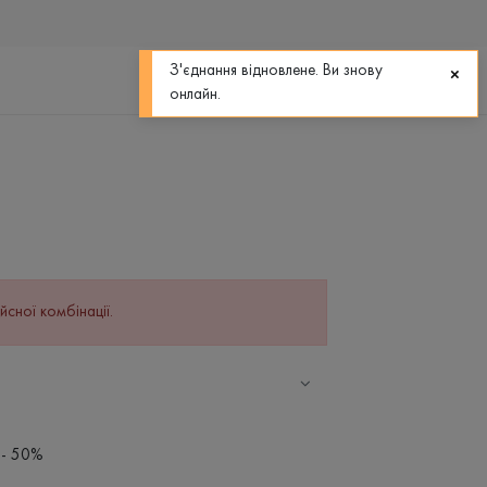
0
0
З'єднання відновлене. Ви знову
онлайн.
йсної комбінації.
 - 50%