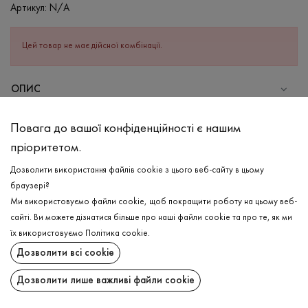
Артикул:
N/A
Цей товар не має дійсної комбінації.
ОПИС
СКЛАД
Повага до вашої конфіденційності є нашим
Бавовна - 50%, Акрил - 50%
пріоритетом.
ДОГЛЯД
Дозволити використання файлів cookie з цього веб-сайту в цьому
Прання в холодній воді (до 30 ° C)
браузері?
Ми використовуємо файли cookie, щоб покращити роботу на цьому веб-
Відбілювання заборонено
сайті. Ви можете дізнатися більше про наші файли cookie та про те, як ми
Прасувати при середній температурі
ДОСТАВКА
їх використовуємо
Політика cookie
.
Щадний віджим і сушка
Дозволити всі cookie
ПОВЕРНЕННЯ
Щадна хімчистка
Дозволити лише важливі файли cookie
Поширити: