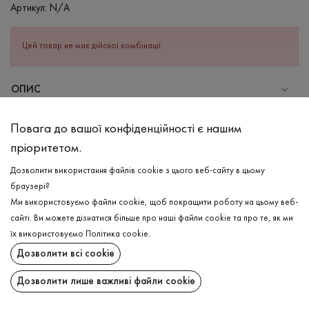
Артикул:
N/A
Цей товар не має дійсної комбінації.
ОПИС
СКЛАД
Повага до вашої конфіденційності є нашим
Бавовна - 95%, Еластан - 5%
пріоритетом.
ДОГЛЯД
Дозволити використання файлів cookie з цього веб-сайту в цьому
Прання в холодній воді (до 30 ° C)
браузері?
Ми використовуємо файли cookie, щоб покращити роботу на цьому веб-
Відбілювання заборонено
сайті. Ви можете дізнатися більше про наші файли cookie та про те, як ми
Прасувати при середній температурі
ДОСТАВКА
їх використовуємо
Політика cookie
.
Щадний віджим і сушка
Дозволити всі cookie
ПОВЕРНЕННЯ
Щадна хімчистка
Дозволити лише важливі файли cookie
Поширити: