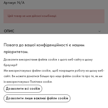
Артикул:
N/A
Цей товар не має дійсної комбінації.
ОПИС
СКЛАД
Повага до вашої конфіденційності є нашим
Бавовна - 95%, Еластан - 5%
пріоритетом.
ДОГЛЯД
Дозволити використання файлів cookie з цього веб-сайту в цьому
Прання в холодній воді (до 30 ° C)
браузері?
Ми використовуємо файли cookie, щоб покращити роботу на цьому веб-
Відбілювання заборонено
сайті. Ви можете дізнатися більше про наші файли cookie та про те, як ми
Прасувати при середній температурі
ДОСТАВКА
їх використовуємо
Політика cookie
.
Щадний віджим і сушка
Дозволити всі cookie
ПОВЕРНЕННЯ
Щадна хімчистка
Дозволити лише важливі файли cookie
Поширити: