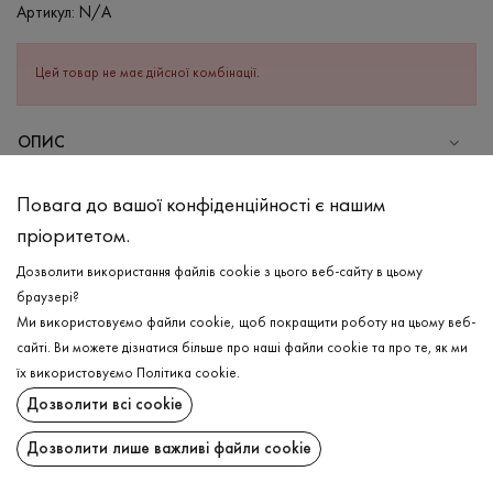
Артикул:
N/A
Цей товар не має дійсної комбінації.
ОПИС
СКЛАД
Повага до вашої конфіденційності є нашим
Бавовна - 95%, Еластан - 5%
пріоритетом.
ДОГЛЯД
Дозволити використання файлів cookie з цього веб-сайту в цьому
Прання в холодній воді (до 30 ° C)
браузері?
Ми використовуємо файли cookie, щоб покращити роботу на цьому веб-
Відбілювання заборонено
сайті. Ви можете дізнатися більше про наші файли cookie та про те, як ми
Прасувати при середній температурі
ДОСТАВКА
їх використовуємо
Політика cookie
.
Щадний віджим і сушка
Дозволити всі cookie
ПОВЕРНЕННЯ
Щадна хімчистка
Дозволити лише важливі файли cookie
Поширити: