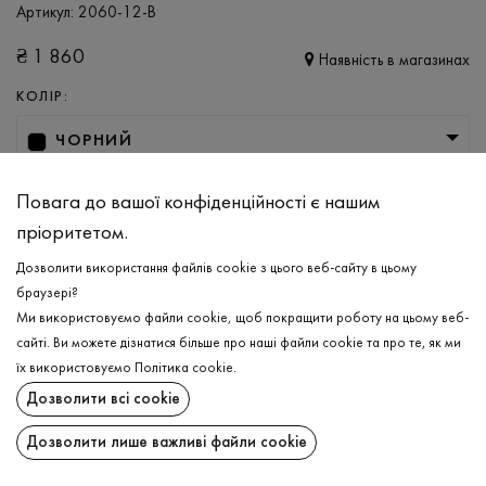
Артикул:
2060-12-B
₴
1 860
Наявність в магазинах
КОЛІР:
ЧОРНИЙ
РОЗМІР
Повага до вашої конфіденційності є нашим
XS/S
пріоритетом.
Дозволити використання файлів cookie з цього веб-сайту в цьому
браузері?
ДОДАТИ ДО КОШИКА
Ми використовуємо файли cookie, щоб покращити роботу на цьому веб-
сайті. Ви можете дізнатися більше про наші файли cookie та про те, як ми
ОБЕРІТЬ РОЗМІР
їх використовуємо
Політика cookie
.
Дозволити всі cookie
Гольф в'язаний
₴
1 860
ОПИС
Дозволити лише важливі файли cookie
ДОДАТИ ДО КОШИКА
Жіночий гольф в елегантному чорному кольорі — універсальна