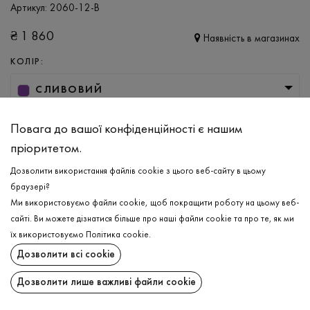
Артикул:
2060-12-B
₴
1 860
Наявність в магазинах
КОЛІР:
СЛИВОВИЙ
РОЗМІР
Повага до вашої конфіденційності є нашим
XS/S
пріоритетом.
Дозволити використання файлів cookie з цього веб-сайту в цьому
браузері?
ДОДАТИ ДО КОШИКА
Ми використовуємо файли cookie, щоб покращити роботу на цьому веб-
сайті. Ви можете дізнатися більше про наші файли cookie та про те, як ми
ОБЕРІТЬ РОЗМІР
їх використовуємо
Політика cookie
.
Дозволити всі cookie
Гольф в'язаний
₴
1 860
ОПИС
Дозволити лише важливі файли cookie
ДОДАТИ ДО КОШИКА
Жіночий гольф в елегантному сливовому кольорі —