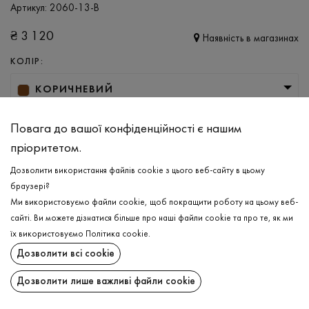
Артикул:
2060-13-B
₴
3 120
Наявність в магазинах
КОЛІР:
КОРИЧНЕВИЙ
РОЗМІР
Повага до вашої конфіденційності є нашим
L
XL
пріоритетом.
Дозволити використання файлів cookie з цього веб-сайту в цьому
браузері?
ДОДАТИ ДО КОШИКА
Ми використовуємо файли cookie, щоб покращити роботу на цьому веб-
сайті. Ви можете дізнатися більше про наші файли cookie та про те, як ми
ОБЕРІТЬ РОЗМІР
їх використовуємо
Політика cookie
.
Дозволити всі cookie
Гольф
₴
3 120
ОПИС
Дозволити лише важливі файли cookie
ДОДАТИ ДО КОШИКА
Універсальний жіночий гольф в темно-коричневому кольорі, що