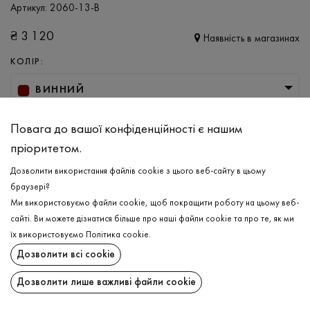
Артикул:
2060-13-B
₴
3 120
Наявність в магазинах
КОЛІР:
ВИННИЙ
РОЗМІР
Повага до вашої конфіденційності є нашим
XL
пріоритетом.
Дозволити використання файлів cookie з цього веб-сайту в цьому
браузері?
ДОДАТИ ДО КОШИКА
Ми використовуємо файли cookie, щоб покращити роботу на цьому веб-
сайті. Ви можете дізнатися більше про наші файли cookie та про те, як ми
ОБЕРІТЬ РОЗМІР
їх використовуємо
Політика cookie
.
Дозволити всі cookie
Гольф
₴
3 120
ОПИС
Дозволити лише важливі файли cookie
ДОДАТИ ДО КОШИКА
Універсальний жіночий гольф винному кольорі, що має