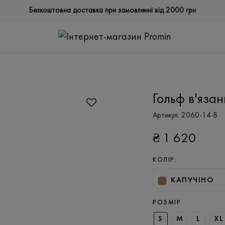
Безкоштовна доставка при замовленні від 2000 грн
Гольф в'яза
Артикул:
2060-14-B
₴
1 620
КОЛІР:
КАПУЧІНО
РОЗМІР
S
M
L
XL