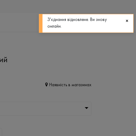
0
0
З'єднання відновлене. Ви знову
онлайн.
ний
Наявність в магазинах