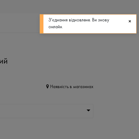
0
0
З'єднання відновлене. Ви знову
онлайн.
ний
Наявність в магазинах