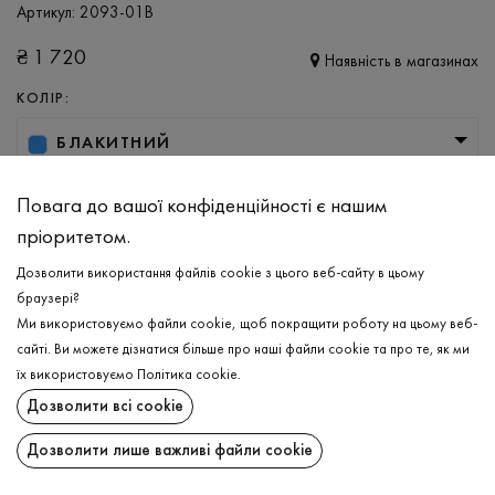
Артикул:
2093-01В
₴
1 720
Наявність в магазинах
КОЛІР:
БЛАКИТНИЙ
РОЗМІР
Повага до вашої конфіденційності є нашим
XS
пріоритетом.
Дозволити використання файлів cookie з цього веб-сайту в цьому
браузері?
ДОДАТИ ДО КОШИКА
Ми використовуємо файли cookie, щоб покращити роботу на цьому веб-
сайті. Ви можете дізнатися більше про наші файли cookie та про те, як ми
ОБЕРІТЬ РОЗМІР
їх використовуємо
Політика cookie
.
Дозволити всі cookie
Джемпер
₴
1 720
ОПИС
Дозволити лише важливі файли cookie
ДОДАТИ ДО КОШИКА
СКЛАД