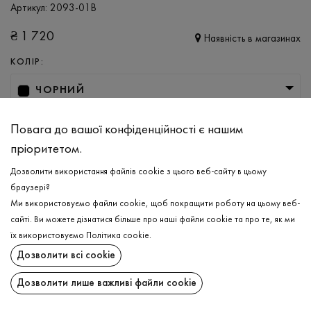
Артикул:
2093-01В
₴
1 720
Наявність в магазинах
КОЛІР:
ЧОРНИЙ
РОЗМІР
Повага до вашої конфіденційності є нашим
XS
S
M
пріоритетом.
Дозволити використання файлів cookie з цього веб-сайту в цьому
браузері?
ДОДАТИ ДО КОШИКА
Ми використовуємо файли cookie, щоб покращити роботу на цьому веб-
сайті. Ви можете дізнатися більше про наші файли cookie та про те, як ми
ОБЕРІТЬ РОЗМІР
їх використовуємо
Політика cookie
.
Дозволити всі cookie
Джемпер
₴
1 720
ОПИС
Дозволити лише важливі файли cookie
ДОДАТИ ДО КОШИКА
Класика, що доречна завжди, як і для офісного стилю, так і для