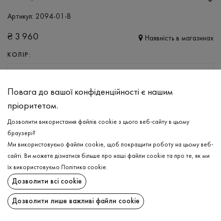
Артикул:
2094-01-B
₴
3 960
Наявність в магазинах
КОЛІР:
СВІТЛО-СІРИЙ
Повага до вашої конфіденційності є нашим
РОЗМІР
пріоритетом.
M/L
XL/XXL
Дозволити використання файлів cookie з цього веб-сайту в цьому
браузері?
Ми використовуємо файли cookie, щоб покращити роботу на цьому веб-
ДОДАТИ ДО КОШИКА
сайті. Ви можете дізнатися більше про наші файли cookie та про те, як ми
їх використовуємо
Політика cookie
.
ОБЕРІТЬ РОЗМІР
Дозволити всі cookie
Светр
₴
3 960
Дозволити лише важливі файли cookie
ОПИС
ДОДАТИ ДО КОШИКА