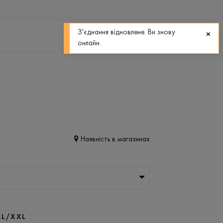
0
0
З'єднання відновлене. Ви знову
онлайн.
Наявність в магазинах
XL/XXL