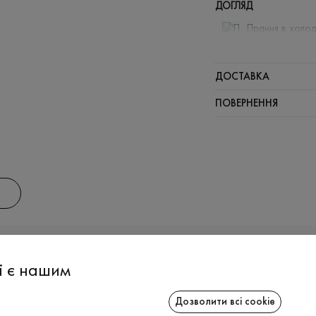
ДОГЛЯД
Прання в холод
Відбілюв
Прасувати
ДОСТАВКА
Щадний ві
ПОВЕРНЕННЯ
Щадна хі
АС
ІНФОРМАЦІЯ
СПІВРОБІТ
і є нашим
Дозволити всі cookie