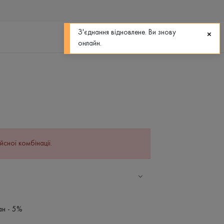
0
0
З'єднання відновлене. Ви знову
онлайн.
йсної комбінації.
ан - 5%