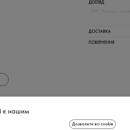
ДОГЛЯД
Прання в холод
Відбілюв
Прасувати
ДОСТАВКА
Щадний ві
ПОВЕРНЕННЯ
Щадна хі
АС
ІНФОРМАЦІЯ
СПІВРОБІТ
і є нашим
Дозволити всі cookie