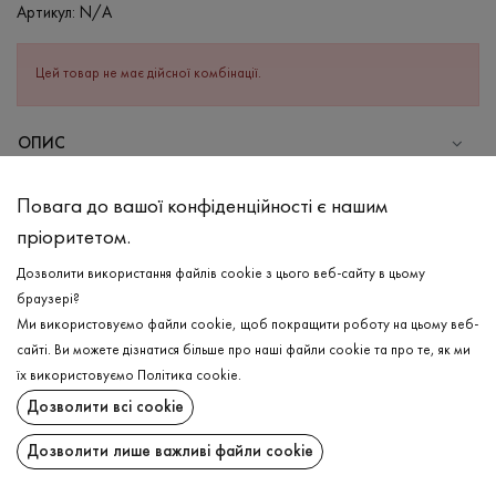
Артикул:
N/A
Цей товар не має дійсної комбінації.
ОПИС
СКЛАД
Повага до вашої конфіденційності є нашим
Бавовна - 95%, Еластан - 5%
пріоритетом.
ДОГЛЯД
Дозволити використання файлів cookie з цього веб-сайту в цьому
Прання в холодній воді (до 30 ° C)
браузері?
Ми використовуємо файли cookie, щоб покращити роботу на цьому веб-
Відбілювання заборонено
сайті. Ви можете дізнатися більше про наші файли cookie та про те, як ми
Прасувати при середній температурі
ДОСТАВКА
їх використовуємо
Політика cookie
.
Щадний віджим і сушка
Дозволити всі cookie
ПОВЕРНЕННЯ
Щадна хімчистка
Дозволити лише важливі файли cookie
Поширити: