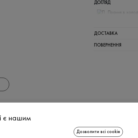
ДОГЛЯД
Прання в холод
Відбілюв
Прасувати
ДОСТАВКА
Щадний ві
ПОВЕРНЕННЯ
Щадна хі
АС
ІНФОРМАЦІЯ
СПІВРОБІТ
і є нашим
Дозволити всі cookie