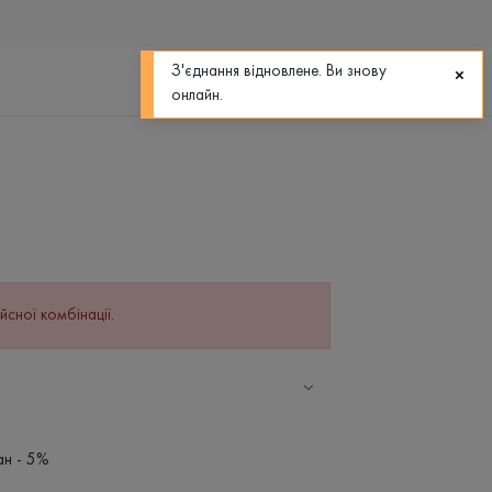
0
0
З'єднання відновлене. Ви знову
онлайн.
йсної комбінації.
ан - 5%