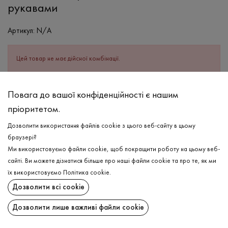
рукавами
Артикул:
N/A
Цей товар не має дійсної комбінації.
ОПИС
Повага до вашої конфіденційності є нашим
пріоритетом.
СКЛАД
Бавовна - 80%, Поліестер - 20%
Дозволити використання файлів cookie з цього веб-сайту в цьому
браузері?
ДОГЛЯД
Ми використовуємо файли cookie, щоб покращити роботу на цьому веб-
Прання в холодній воді (до 30 ° C)
сайті. Ви можете дізнатися більше про наші файли cookie та про те, як ми
їх використовуємо
Політика cookie
.
Відбілювання заборонено
Дозволити всі cookie
Прасувати при низькій температурі
ДОСТАВКА
Дозволити лише важливі файли cookie
Не можна віджимати і сушити в пральній машині
ПОВЕРНЕННЯ