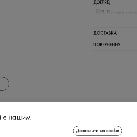
ДОГЛЯД
Прання в холод
Відбілюв
Щадна хі
ДОСТАВКА
Не можна 
ПОВЕРНЕННЯ
АС
ІНФОРМАЦІЯ
СПІВРОБІТ
і є нашим
Дозволити всі cookie