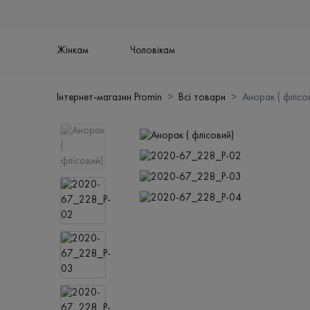
Жінкам
Чоловікам
Інтернет-магазин Promin
Всі товари
Анорак ( флісо