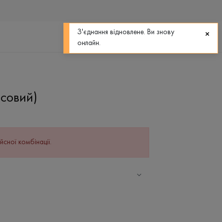
0
0
З'єднання відновлене. Ви знову
онлайн.
ісовий)
йсної комбінації.