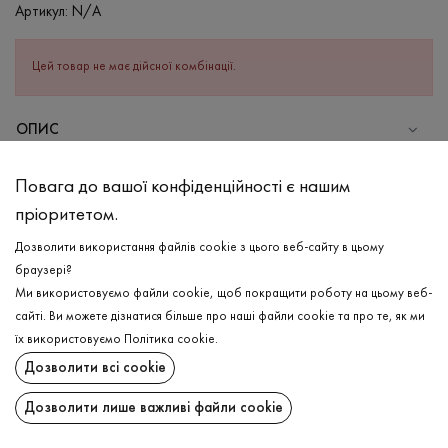
Артикул:
N/A
Цей товар не має дійсної комбінації.
ОПИС
Актуальна жіноча олімпійка в сіро-блакитному кольорі, що
Повага до вашої конфіденційності є нашим
стане найвлучнішим елементом Вашого гардероба цього
пріоритетом.
сезону, адже відшитий в актуальних кольорах та фасоні. Склад
100% бавовняний, тому виріб практичний та легкий в догляді.
Дозволити використання файлів cookie з цього веб-сайту в цьому
Має блискавку та високу горловину, що надає комфорту в
браузері?
холодну погоду. Рукав та манжет оздоблений рібаною, яка
Ми використовуємо файли cookie, щоб покращити роботу на цьому веб-
добре тягнеться, та надає форми виробу. З переду та по лінії
сайті. Ви можете дізнатися більше про наші файли cookie та про те, як ми
плечей оздоблений кокетною, що додає фактурності олімпійці.
ДОСТАВКА
їх використовуємо
Політика cookie
.
По боках є практичні кишені для всіх необхідних речей.
Дозволити всі cookie
ПОВЕРНЕННЯ
СКЛАД
Дозволити лише важливі файли cookie
Бавовна - 100%
Поширити: