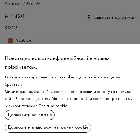
Артикул:
2026-02
₴
1 420
Наявність в магазинах
КОЛІР:
Умбра
РОЗМІР
Повага до вашої конфіденційності є нашим
L
XL
пріоритетом.
Дозволити використання файлів cookie з цього веб-сайту в цьому
браузері?
ДОДАТИ ДО КОШИКА
Ми використовуємо файли cookie, щоб покращити роботу на цьому веб-
сайті. Ви можете дізнатися більше про наші файли cookie та про те, як ми
ОБЕРІТЬ РОЗМІР
їх використовуємо
Політика cookie
.
Дозволити всі cookie
Анорак
₴
1 420
ОПИС
Дозволити лише важливі файли cookie
ДОДАТИ ДО КОШИКА
Надзвичайно теплий та приємний до тіла анорак в кольорі