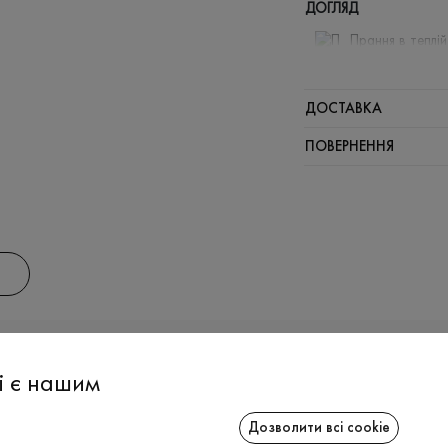
ДОГЛЯД
Прання в теплі
Відбілюв
Прасувати
ДОСТАВКА
Можна від
ПОВЕРНЕННЯ
Хімчистка
АС
ІНФОРМАЦІЯ
СПІВРОБІТ
і є нашим
Дозволити всі cookie