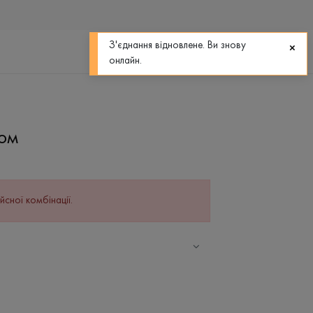
0
0
З'єднання відновлене. Ви знову
онлайн.
том
йсної комбінації.