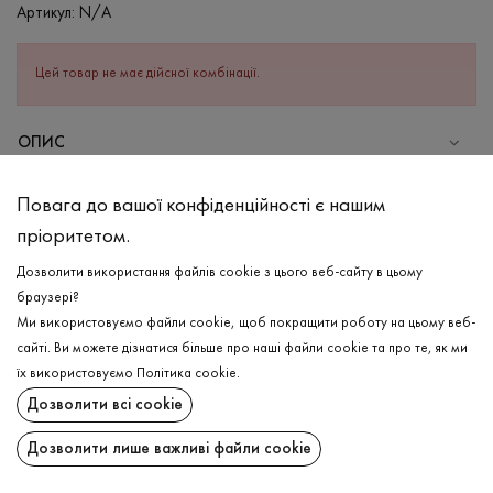
Артикул:
N/A
Цей товар не має дійсної комбінації.
ОПИС
СКЛАД
Повага до вашої конфіденційності є нашим
Бавовна - 100%
пріоритетом.
ДОГЛЯД
Дозволити використання файлів cookie з цього веб-сайту в цьому
браузері?
Ми використовуємо файли cookie, щоб покращити роботу на цьому веб-
ДОСТАВКА
сайті. Ви можете дізнатися більше про наші файли cookie та про те, як ми
їх використовуємо
Політика cookie
.
ПОВЕРНЕННЯ
Дозволити всі cookie
Поширити:
Дозволити лише важливі файли cookie
ChatGPT
Google
Perplexity
Grok