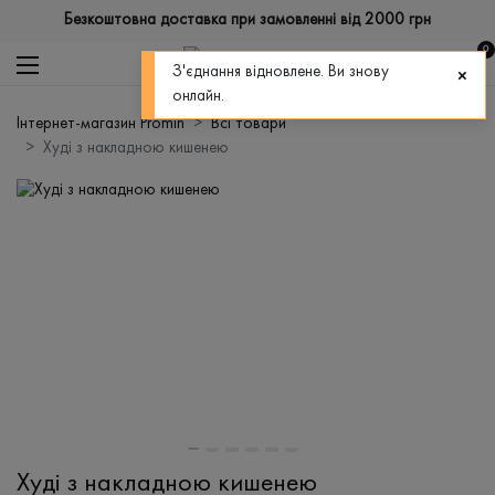
Безкоштовна доставка при замовленні від 2000 грн
0
З'єднання відновлене. Ви знову
онлайн.
Інтернет-магазин Promin
Всі товари
Худі з накладною кишенею
Худі з накладною кишенею