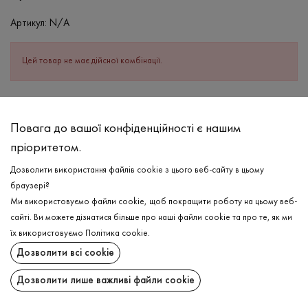
Артикул:
N/A
Цей товар не має дійсної комбінації.
ОПИС
Повага до вашої конфіденційності є нашим
СКЛАД
пріоритетом.
Бавовна - 100%
Дозволити використання файлів cookie з цього веб-сайту в цьому
ДОГЛЯД
браузері?
Прання в теплій воді (до 40°С)
Ми використовуємо файли cookie, щоб покращити роботу на цьому веб-
сайті. Ви можете дізнатися більше про наші файли cookie та про те, як ми
Відбілювання заборонено
їх використовуємо
Політика cookie
.
Прасувати при високій температурі
ДОСТАВКА
Дозволити всі cookie
Можна віджимати і сушити в пральній машині
ПОВЕРНЕННЯ
Дозволити лише важливі файли cookie
Хімчистка дозволена