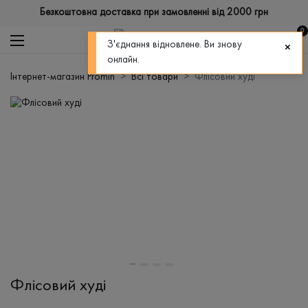
Безкоштовна доставка при замовленні від 2000 грн
0
З'єднання відновлене. Ви знову
онлайн.
Інтернет-магазин Promin
Всі товари
Флісовий худі
Флісовий худі