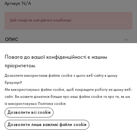
Артикул:
N/A
Цей товар не має дійсної комбінації.
ОПИС
СКЛАД
Повага до вашої конфіденційності є нашим
Поліестер - 100%
пріоритетом.
ДОГЛЯД
Дозволити використання файлів cookie з цього веб-сайту в цьому
Прання в холодній воді (до 30 ° C)
браузері?
Ми використовуємо файли cookie, щоб покращити роботу на цьому веб-
Відбілювання заборонено
сайті. Ви можете дізнатися більше про наші файли cookie та про те, як ми
Щадна хімчистка
ДОСТАВКА
їх використовуємо
Політика cookie
.
Не можна віджимати і сушити в пральній машині
Дозволити всі cookie
ПОВЕРНЕННЯ
Дозволити лише важливі файли cookie
Поширити: