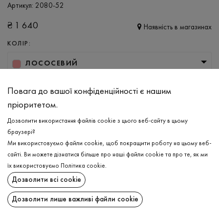
Артикул:
2080-52
₴
1 640
Наявність в магазинах
КОЛІР:
ЛОСОСЕВИЙ
РОЗМІР
Повага до вашої конфіденційності є нашим
L
пріоритетом.
Дозволити використання файлів cookie з цього веб-сайту в цьому
браузері?
ДОДАТИ ДО КОШИКА
Ми використовуємо файли cookie, щоб покращити роботу на цьому веб-
сайті. Ви можете дізнатися більше про наші файли cookie та про те, як ми
ОБЕРІТЬ РОЗМІР
їх використовуємо
Політика cookie
.
Дозволити всі cookie
Худі утеплений
₴
1 640
ОПИС
Дозволити лише важливі файли cookie
ДОДАТИ ДО КОШИКА
Жіночій кораловий утеплений худі з бавовни з поліестером це