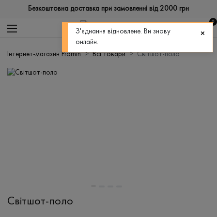
Безкоштовна доставка при замовленні від 2000 грн
0
З'єднання відновлене. Ви знову
онлайн.
Інтернет-магазин Promin
Всі товари
Світшот-поло
Світшот-поло