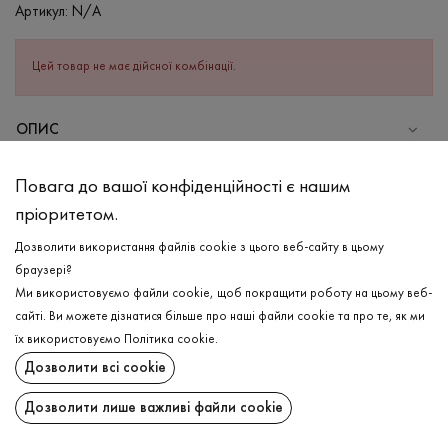
Артикул:
N/A
Цей товар не має дійсної комбінації.
ОПИС
СКЛАД
Повага до вашої конфіденційності є нашим
Бавовна - 100%
пріоритетом.
ДОГЛЯД
Дозволити використання файлів cookie з цього веб-сайту в цьому
Прання в теплій воді (до 40°С)
браузері?
Ми використовуємо файли cookie, щоб покращити роботу на цьому веб-
Відбілювання заборонено
сайті. Ви можете дізнатися більше про наші файли cookie та про те, як ми
Прасувати при високій температурі
ДОСТАВКА
їх використовуємо
Політика cookie
.
Можна віджимати і сушити в пральній машині
Дозволити всі cookie
ПОВЕРНЕННЯ
Хімчистка дозволена
Дозволити лише важливі файли cookie
Поширити: