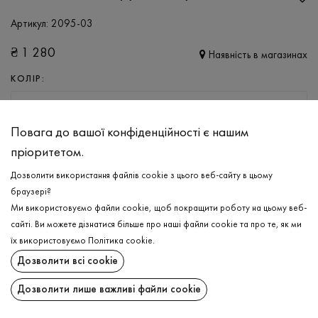
Артикул:
2095-03
₴
1 280
Наявність в магазинах
КОЛІР:
ПІСОЧНИЙ
Повага до вашої конфіденційності є нашим
РОЗМІР
пріоритетом.
S
M
L
Дозволити використання файлів cookie з цього веб-сайту в цьому
браузері?
Ми використовуємо файли cookie, щоб покращити роботу на цьому веб-
ДОДАТИ ДО КОШИКА
сайті. Ви можете дізнатися більше про наші файли cookie та про те, як ми
їх використовуємо
Політика cookie
.
ОБЕРІТЬ РОЗМІР
Дозволити всі cookie
Поло з довгим рукавом утеплене
₴
1 280
Дозволити лише важливі файли cookie
ОПИС
ДОДАТИ ДО КОШИКА