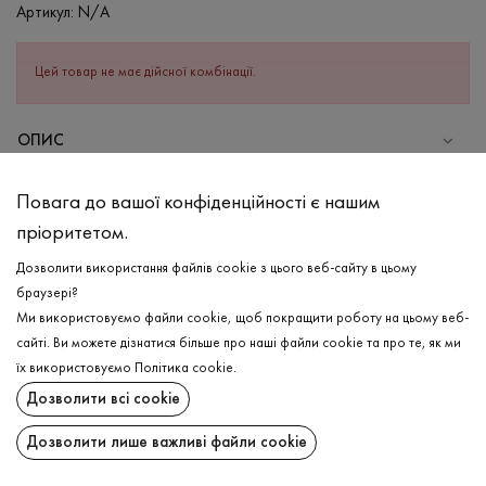
Артикул:
N/A
Цей товар не має дійсної комбінації.
ОПИС
СКЛАД
Повага до вашої конфіденційності є нашим
Бавовна - 70%, Поліестер - 30%
пріоритетом.
ДОГЛЯД
Дозволити використання файлів cookie з цього веб-сайту в цьому
Прання в холодній воді (до 30 ° C)
браузері?
Ми використовуємо файли cookie, щоб покращити роботу на цьому веб-
Відбілювання заборонено
сайті. Ви можете дізнатися більше про наші файли cookie та про те, як ми
Прасувати при низькій температурі
ДОСТАВКА
їх використовуємо
Політика cookie
.
Не можна віджимати і сушити в пральній машині
Дозволити всі cookie
ПОВЕРНЕННЯ
Дозволити лише важливі файли cookie
Поширити: