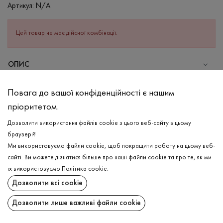
Артикул:
N/A
Цей товар не має дійсної комбінації.
ОПИС
СКЛАД
Повага до вашої конфіденційності є нашим
Бавовна - 100%
пріоритетом.
ДОГЛЯД
Дозволити використання файлів cookie з цього веб-сайту в цьому
браузері?
Ми використовуємо файли cookie, щоб покращити роботу на цьому веб-
ДОСТАВКА
сайті. Ви можете дізнатися більше про наші файли cookie та про те, як ми
їх використовуємо
Політика cookie
.
ПОВЕРНЕННЯ
Дозволити всі cookie
Поширити:
Дозволити лише важливі файли cookie
ChatGPT
Google
Perplexity
Grok