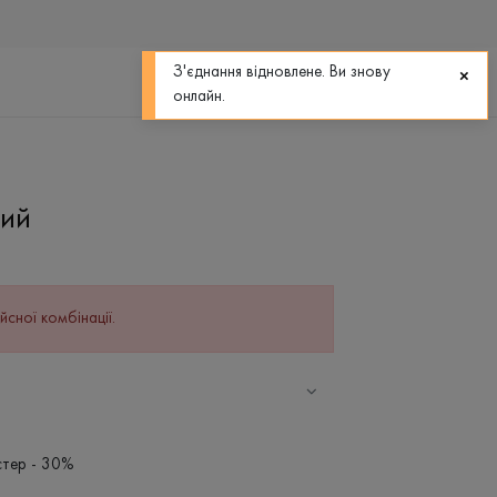
0
0
З'єднання відновлене. Ви знову
онлайн.
ний
йсної комбінації.
стер - 30%