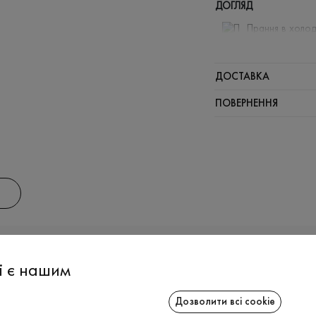
ДОГЛЯД
Прання в холод
Відбілюв
Прасувати
ДОСТАВКА
Не можна 
ПОВЕРНЕННЯ
АС
ІНФОРМАЦІЯ
СПІВРОБІТ
і є нашим
Дозволити всі cookie