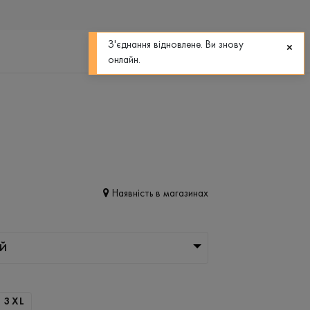
0
0
З'єднання відновлене. Ви знову
онлайн.
Наявність в магазинах
ІЙ
3XL