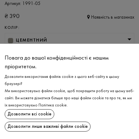
Артикул:
1991-05
₴
390
Наявність в магазинах
КОЛІР:
ЦЕМЕНТНИЙ
РОЗМІР
Повага до вашої конфіденційності є нашим
S
XL
XXL
3XL
пріоритетом.
Дозволити використання файлів cookie з цього веб-сайту в цьому
браузері?
ДОДАТИ ДО КОШИКА
Ми використовуємо файли cookie, щоб покращити роботу на цьому веб-
сайті. Ви можете дізнатися більше про наші файли cookie та про те, як ми
ОБЕРІТЬ РОЗМІР
їх використовуємо
Політика cookie
.
Дозволити всі cookie
Боксери
₴
390
ОПИС
Дозволити лише важливі файли cookie
ДОДАТИ ДО КОШИКА
Ваш комфорт, що починається з основного — нові