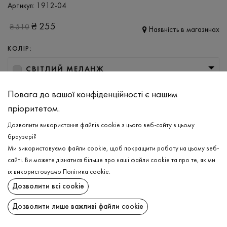
Артикул:
1912-04
₴
255
₴
510
Наявність в магазинах
КОЛІР:
СВІТЛИЙ МЕЛАНЖ
РОЗМІР
Повага до вашої конфіденційності є нашим
пріоритетом.
S
M
L
XL
XXL
Дозволити використання файлів cookie з цього веб-сайту в цьому
браузері?
ДОДАТИ ДО КОШИКА
Ми використовуємо файли cookie, щоб покращити роботу на цьому веб-
сайті. Ви можете дізнатися більше про наші файли cookie та про те, як ми
їх використовуємо
Політика cookie
.
ОБЕРІТЬ РОЗМІР
Дозволити всі cookie
Футболка
₴
255
ОПИС
Дозволити лише важливі файли cookie
ДОДАТИ ДО КОШИКА
Відчувайте комфорт та легкість в чоловічій базовій футболці в