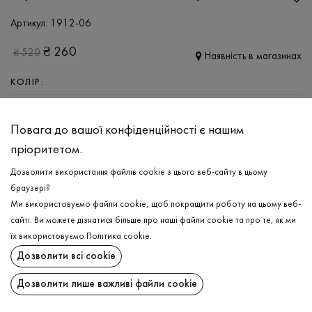
Артикул:
1912-06
₴
260
₴
520
Наявність в магазинах
КОЛІР:
ТЕМНО-ЛОСОСЕВИЙ
Повага до вашої конфіденційності є нашим
РОЗМІР
пріоритетом.
S
M
L
XXL
Дозволити використання файлів cookie з цього веб-сайту в цьому
браузері?
Ми використовуємо файли cookie, щоб покращити роботу на цьому веб-
ДОДАТИ ДО КОШИКА
сайті. Ви можете дізнатися більше про наші файли cookie та про те, як ми
їх використовуємо
Політика cookie
.
ОБЕРІТЬ РОЗМІР
Дозволити всі cookie
Футболка з V-подібним вирізом
₴
260
Дозволити лише важливі файли cookie
ДОДАТИ ДО КОШИКА
ОПИС