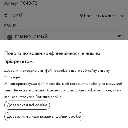
Артикул:
1040-72
₴
1 540
Наявність в магазинах
КОЛІР:
ТЕМНО-СІРИЙ
РОЗМІР
Повага до вашої конфіденційності є нашим
M
L
XL
XXL
пріоритетом.
Дозволити використання файлів cookie з цього веб-сайту в цьому
браузері?
ДОДАТИ ДО КОШИКА
Ми використовуємо файли cookie, щоб покращити роботу на цьому веб-
сайті. Ви можете дізнатися більше про наші файли cookie та про те, як ми
ОБЕРІТЬ РОЗМІР
їх використовуємо
Політика cookie
.
Дозволити всі cookie
Штани утеплені
₴
1 540
ОПИС
Дозволити лише важливі файли cookie
ДОДАТИ ДО КОШИКА
Спортивні універсальні штани в темно-синьому кольорі для