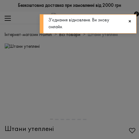
Безкоштовна доставка при замовленні від 2000 грн
0
З'єднання відновлене. Ви знову
онлайн.
Інтернет-магазин Promin
Всі товари
Штани утеплені
Штани утеплені