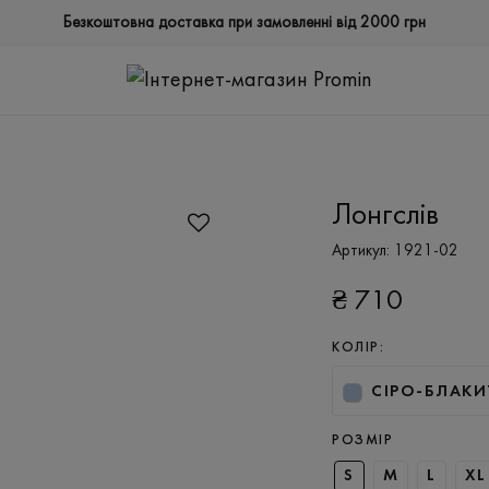
Безкоштовна доставка при замовленні від 2000 грн
Лонгслів
Артикул:
1921-02
₴
710
КОЛІР:
СІРО-БЛАК
РОЗМІР
S
M
L
XL