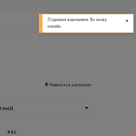
0
0
З'єднання відновлене. Ви знову
онлайн.
Наявність в магазинах
ИТНИЙ
XXL