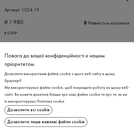
Артикул:
1024-19
₴
1 980
Наявність в магазинах
КОЛІР:
ТЕМНО-СИНІЙ
Повага до вашої конфіденційності є нашим
РОЗМІР
пріоритетом.
M
L
XL
XXL
Дозволити використання файлів cookie з цього веб-сайту в цьому
браузері?
Ми використовуємо файли cookie, щоб покращити роботу на цьому веб-
ДОДАТИ ДО КОШИКА
сайті. Ви можете дізнатися більше про наші файли cookie та про те, як ми
їх використовуємо
Політика cookie
.
ОБЕРІТЬ РОЗМІР
Дозволити всі cookie
Олімпійка утеплена
₴
1 980
Дозволити лише важливі файли cookie
ОПИС
ДОДАТИ ДО КОШИКА