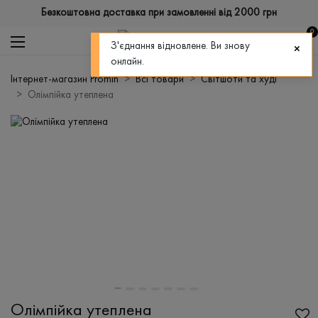
Безкоштовна доставка при замовленні від 2000 грн
0
З'єднання відновлене. Ви знову
онлайн.
Інтернет-магазин Promin
Всі товари
Світшоти та худі
Олімпійка утеплена
Олімпійка утеплена