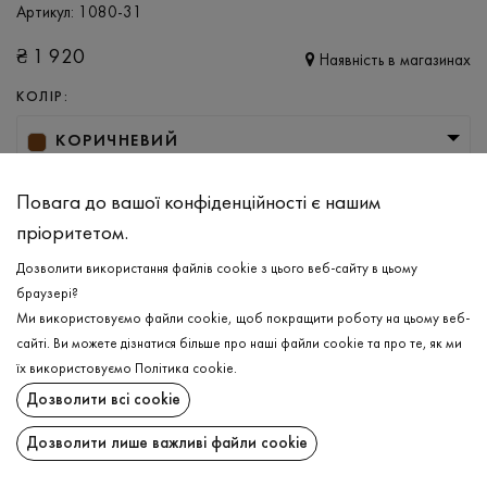
Артикул:
1080-31
₴
1 920
Наявність в магазинах
КОЛІР:
КОРИЧНЕВИЙ
РОЗМІР
Повага до вашої конфіденційності є нашим
M
L
XL
XXL
пріоритетом.
Дозволити використання файлів cookie з цього веб-сайту в цьому
браузері?
ДОДАТИ ДО КОШИКА
Ми використовуємо файли cookie, щоб покращити роботу на цьому веб-
сайті. Ви можете дізнатися більше про наші файли cookie та про те, як ми
ОБЕРІТЬ РОЗМІР
їх використовуємо
Політика cookie
.
Дозволити всі cookie
Худі
₴
1 920
ОПИС
Дозволити лише важливі файли cookie
ДОДАТИ ДО КОШИКА
Худі, створене для Ваших найкращих базових луків, що