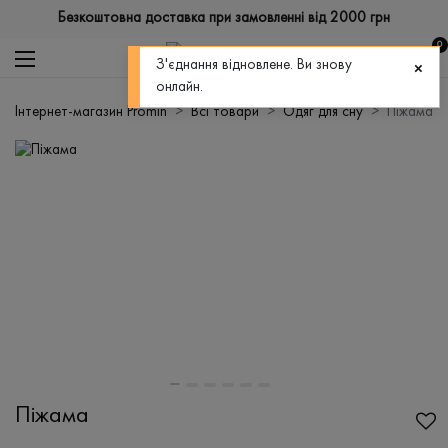
Безкоштовна доставка при замовленні від 2000 грн
0
З'єднання відновлене. Ви знову
онлайн.
Інтернет-магазин Promin
Всі товари
Одяг для сну
Піжама
Піжама