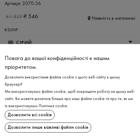
Артикул:
2070-36
₴
546
₴
1 820
Наявність в магазинах
КОЛІР:
СІРИЙ
РОЗМІР
Повага до вашої конфіденційності є нашим
пріоритетом.
S
M
L
Дозволити використання файлів cookie з цього веб-сайту в цьому
браузері?
ДОДАТИ ДО КОШИКА
Ми використовуємо файли cookie, щоб покращити роботу на цьому веб-
сайті. Ви можете дізнатися більше про наші файли cookie та про те, як ми
їх використовуємо
Політика cookie
.
ОБЕРІТЬ РОЗМІР
Дозволити всі cookie
Піжама
₴
546
ОПИС
Дозволити лише важливі файли cookie
ДОДАТИ ДО КОШИКА
Легкий та витончений піжамний комплект вільного крою в