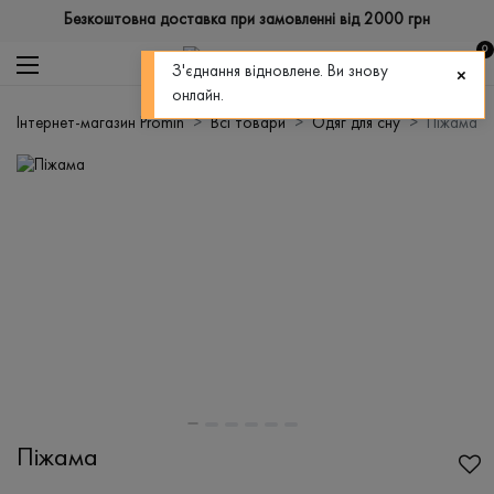
Безкоштовна доставка при замовленні від 2000 грн
0
З'єднання відновлене. Ви знову
онлайн.
Інтернет-магазин Promin
Всі товари
Одяг для сну
Піжама
Піжама