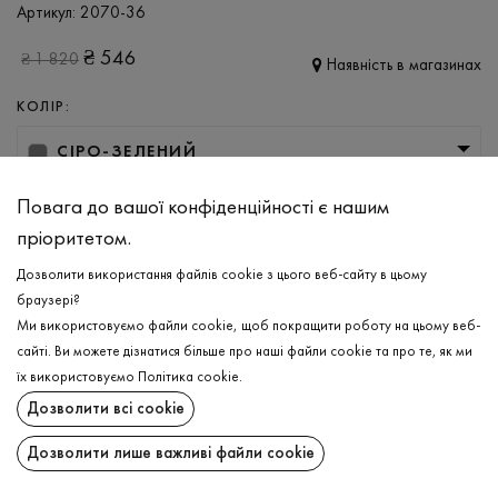
Артикул:
2070-36
₴
546
₴
1 820
Наявність в магазинах
КОЛІР:
СІРО-ЗЕЛЕНИЙ
РОЗМІР
Повага до вашої конфіденційності є нашим
пріоритетом.
XS
S
M
L
Дозволити використання файлів cookie з цього веб-сайту в цьому
браузері?
ДОДАТИ ДО КОШИКА
Ми використовуємо файли cookie, щоб покращити роботу на цьому веб-
сайті. Ви можете дізнатися більше про наші файли cookie та про те, як ми
їх використовуємо
Політика cookie
.
ОБЕРІТЬ РОЗМІР
Дозволити всі cookie
Піжама
₴
546
ОПИС
Дозволити лише важливі файли cookie
ДОДАТИ ДО КОШИКА
Легкий та витончений піжамний комплект вільного крою в сіро-