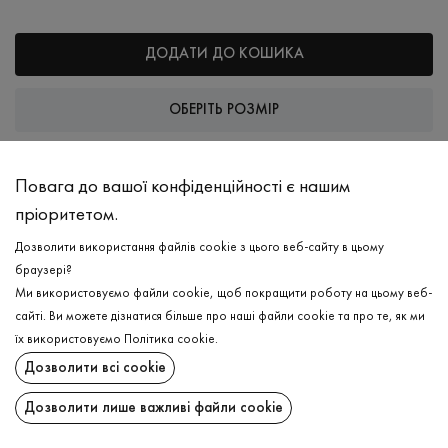
ДОДАТИ ДО КОШИКА
ОБЕРІТЬ РОЗМІР
ОПИС
Повага до вашої конфіденційності є нашим
Найбільш необхідний та доречний зимовий аксесуар - тепла та
пріоритетом.
щільна жіноча шапка виповнення з модалу, акрилу та
Дозволити використання файлів cookie з цього веб-сайту в цьому
невеликого додавання ПА, що в поєднані створює
браузері?
зносостійкий виріб на роки. Форма тримається довгий час, не
Ми використовуємо файли cookie, щоб покращити роботу на цьому веб-
розтягуючись. Навіть в холодні дні можливо прикрашати свій
сайті. Ви можете дізнатися більше про наші файли cookie та про те, як ми
гардероб актуальними цікавими елементами гардероба. В
їх використовуємо
Політика cookie
.
догляді неймовірно легкий та зручний.
Дозволити всі cookie
ДОСТАВКА
Шапка в'язана
₴
490
СКЛАД
Дозволити лише важливі файли cookie
ПОВЕРНЕННЯ
Модал - 46%, Акрил - 40%, ПА - 14%
ДОДАТИ ДО КОШИКА