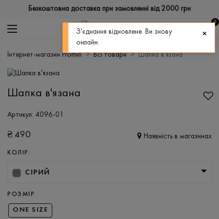
Безкоштовна доставка при замовленні від 2000 грн
0
З'єднання відновлене. Ви знову
онлайн.
Інтернет-магазин Promin
Всі товари
Шапка в'язана
Шапка в'язана
Артикул:
4096-01
₴
490
Наявність в магазинах
КОЛІР:
СІРИЙ
РОЗМІР
ONE SIZE